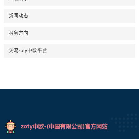
新闻动态
服务方向
交流zoty中欧平台