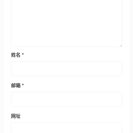
姓名
*
邮箱
*
网址