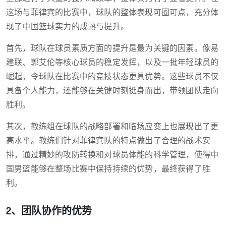
这场与菲律宾的比赛中，球队的整体表现可圈可点，充分体
现了中国篮球实力的成熟与提升。
首先，球队在球员素质方面的提升是最为关键的因素。像易
建联、郭艾伦等核心球员的稳定发挥，以及一批年轻球员的
崛起，令球队在比赛中的竞技状态更具优势。这些球员不仅
具备个人能力，还能够在关键时刻挺身而出，带领团队走向
胜利。
其次，教练组在球队的战略部署和临场应变上也展现出了更
高水平。教练们针对菲律宾队的特点做出了合理的战术安
排，通过精妙的攻防转换和对球员体能的科学管理，使得中
国男篮能够在整场比赛中保持持续的优势，最终获得了胜
利。
2、团队协作的优势