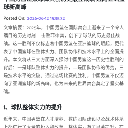
球新高峰
Posted On:
2026-06-12 15:35:32
文章摘要：2025年，中国男篮在国际舞台上迎来了一个令人
瞩目的历史时刻——击败菲律宾，创下了球队的历史最佳战
绩。这一胜利不仅标志着中国男篮在亚洲篮球的崛起，更代
表了中国篮球在整体实力、团队协作和技术水平上的全面提
升。本文将从三大方面深入探讨中国男篮这一历史性胜利的
背后：一是球队整体实力的提升，二是团队协作的优势，三
是技术水平的突破。通过这场比赛的胜利，中国男篮不仅迈
向了亚洲篮球的新高峰，也为未来的世界舞台奠定了坚实基
础。
1、球队整体实力的提升
近年来，中国男篮在人才培养、教练团队建设以及战术体系
上都进行了大量的投入和改革，整体实力有了显著提升。在