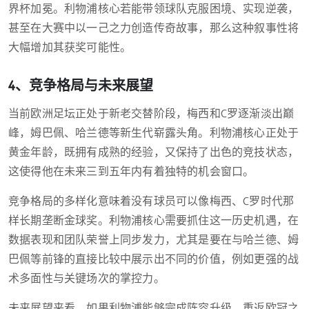
界杯加冕。利物浦核心若能带领球队克服困境、实现逆袭，
甚至在大赛中以一己之力创造传奇故事，那么这种叙事性将
大幅增加其获奖可能性。
4、竞争格局与未来展望
当前欧洲足坛正处于新老交替阶段，梅西和C罗逐渐淡出巅
峰，姆巴佩、哈兰德等新生代崭露头角。利物浦核心正处于
黄金年龄，既拥有成熟的经验，又保持了出色的竞技状态，
这使得他在未来三到五年内有着独特的机会窗口。
竞争格局的多样化意味着没有球员可以像梅西、C罗时代那
样长期垄断金球奖。利物浦核心需要抓住这一历史机遇，在
数据表现和团队荣誉上同步发力，尤其是要在与哈兰德、姆
巴佩等前锋的直接比较中展示出不同的价值，例如更强的战
术多面性与关键场次的掌控力。
未来展望来看，如果利物浦能够完成阵容升级，重返欧冠之