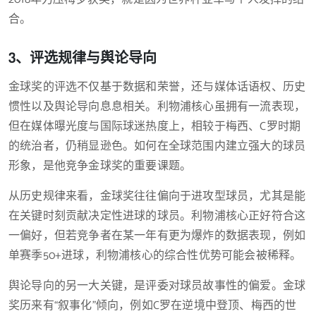
合。
3、评选规律与舆论导向
金球奖的评选不仅基于数据和荣誉，还与媒体话语权、历史
惯性以及舆论导向息息相关。利物浦核心虽拥有一流表现，
但在媒体曝光度与国际球迷热度上，相较于梅西、C罗时期
的统治者，仍稍显逊色。如何在全球范围内建立强大的球员
形象，是他竞争金球奖的重要课题。
从历史规律来看，金球奖往往偏向于进攻型球员，尤其是能
在关键时刻贡献决定性进球的球员。利物浦核心正好符合这
一偏好，但若竞争者在某一年有更为爆炸的数据表现，例如
单赛季50+进球，利物浦核心的综合性优势可能会被稀释。
舆论导向的另一大关键，是评委对球员故事性的偏爱。金球
奖历来有“叙事化”倾向，例如C罗在逆境中登顶、梅西的世