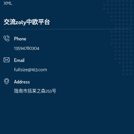
XML
交流zoty中欧平台
Phone
13594780304
Email
fullsize@163.com
Address
陇南市括某之森253号