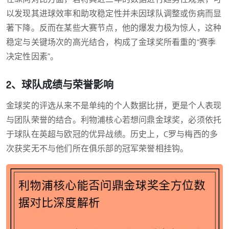
以发现其进球效率和助攻稳定性并未因球队调整或伤病而显
著下降。反而在某些大赛节点，他的爆发力极为惊人，这种
稳定与关键场次的高光结合，构成了金球奖所看重的“赛季
决定性因素”。
2、球队成绩与荣誉影响
金球奖的评选从来不是单纯的个人数据比拼，更是个人表现
与团队荣誉的结合。利物浦核心若想问鼎金球奖，必须依托
于球队在英超与欧冠的优异战绩。历史上，C罗与梅西的多
次获奖无不与他们所在俱乐部的冠军荣誉相挂钩。