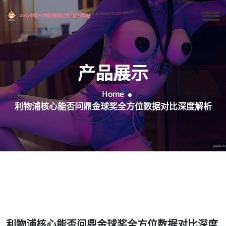
产品展示
Home
利物浦核心能否问鼎金球奖全方位数据对比深度解析
利物浦核心能否问鼎金球奖全方位数据对比深度