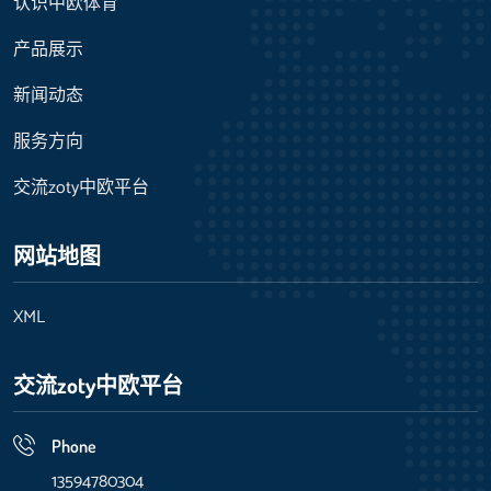
认识中欧体育
产品展示
新闻动态
服务方向
交流zoty中欧平台
网站地图
XML
交流zoty中欧平台
Phone
13594780304