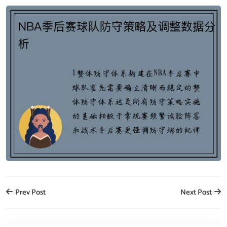
Prev Post
Next Post