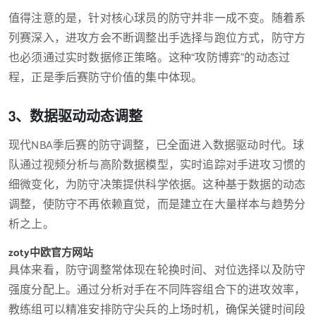
值得注意的是，针对核心球员的防守并非一成不变。随着系
列赛深入，进攻方会不断调整出手选择与跑位方式，防守方
也必须通过实时数据修正策略。这种“攻防博弈”的动态过
程，正是季后赛防守价值的集中体现。
3、数据驱动动态调整
现代NBA季后赛的防守调整，已全面进入数据驱动时代。球
队通过视频分析与高阶数据模型，实时追踪对手进攻习惯的
细微变化，为防守决策提供科学依据。这种基于数据的动态
调整，使防守不再依赖直觉，而是建立在大量样本与趋势分
析之上。
zoty中欧官方网站
具体来看，防守调整常体现在轮换时间、对位选择以及防守
强度分配上。通过分析对手在不同阵容组合下的进攻效率，
教练组可以精准安排防守尖兵的上场时机，确保关键时间段