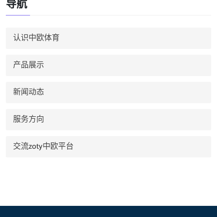
导航
认识中欧体育
产品展示
新闻动态
服务方向
交流zoty中欧平台