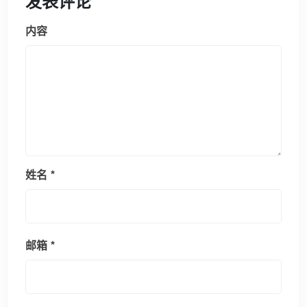
发表评论
内容
姓名
*
邮箱
*