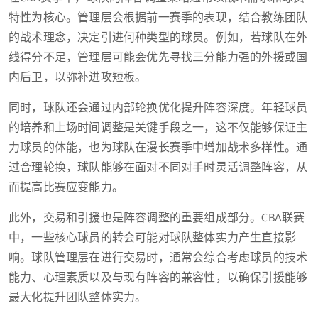
特性为核心。管理层会根据前一赛季的表现，结合教练团队
的战术理念，决定引进何种类型的球员。例如，若球队在外
线得分不足，管理层可能会优先寻找三分能力强的外援或国
内后卫，以弥补进攻短板。
同时，球队还会通过内部轮换优化提升阵容深度。年轻球员
的培养和上场时间调整是关键手段之一，这不仅能够保证主
力球员的体能，也为球队在漫长赛季中增加战术多样性。通
过合理轮换，球队能够在面对不同对手时灵活调整阵容，从
而提高比赛应变能力。
此外，交易和引援也是阵容调整的重要组成部分。CBA联赛
中，一些核心球员的转会可能对球队整体实力产生直接影
响。球队管理层在进行交易时，通常会综合考虑球员的技术
能力、心理素质以及与现有阵容的兼容性，以确保引援能够
最大化提升团队整体实力。