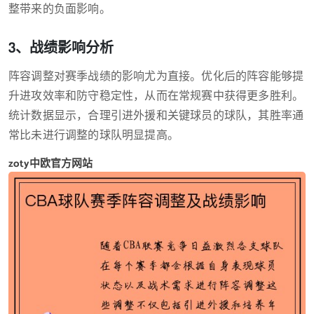
整带来的负面影响。
3、战绩影响分析
阵容调整对赛季战绩的影响尤为直接。优化后的阵容能够提
升进攻效率和防守稳定性，从而在常规赛中获得更多胜利。
统计数据显示，合理引进外援和关键球员的球队，其胜率通
常比未进行调整的球队明显提高。
zoty中欧官方网站